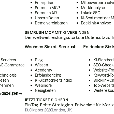
Enterprise
Mitbewerberanaly
Semrush MCP
Marktanalyse
Semrush API
Lokale SEO
Unsere Daten
KI-Sentiment der 
Demo vereinbaren
Backlink-Analyse
SEMRUSH MCP MIT KI VERBINDEN
Der weltweit leistungsstärkste Datensatz zu Tra
Wachsen Sie mit Semrush
Entdecken Sie k
 Services
Blog
KI-Sichtbar
 & E-Commerce
Wissen
SEO-Check
Academy
Website-Tra
chnologie
Erfolgsberichte
Keyword-To
wesen
KI-Sichtbarkeitsindex
Backlink-C
rnehmen
Webinare
Top-Website
Neuigkeiten
Weitere kos
n anzeigen
JETZT TICKET SICHERN
Ein Tag. Echte Strategien. Entwickelt für Marke
13. Oktober 2026
London, UK