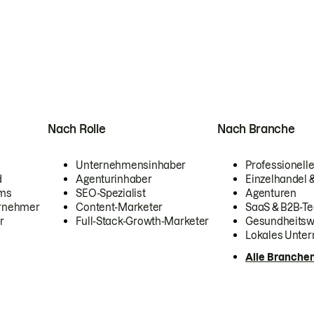
Nach Rolle
Nach Branche
Unternehmensinhaber
Professionelle
d
Agenturinhaber
Einzelhandel
ams
SEO-Spezialist
Agenturen
ernehmer
Content-Marketer
SaaS & B2B-Te
r
Full-Stack-Growth-Marketer
Gesundheits
Lokales Unte
Alle Branche