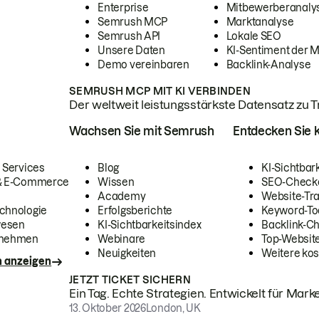
Enterprise
Mitbewerberanaly
Semrush MCP
Marktanalyse
Semrush API
Lokale SEO
Unsere Daten
KI-Sentiment der 
Demo vereinbaren
Backlink-Analyse
SEMRUSH MCP MIT KI VERBINDEN
Der weltweit leistungsstärkste Datensatz zu Tra
Wachsen Sie mit Semrush
Entdecken Sie k
 Services
Blog
KI-Sichtbar
 & E-Commerce
Wissen
SEO-Check
Academy
Website-Tra
chnologie
Erfolgsberichte
Keyword-To
wesen
KI-Sichtbarkeitsindex
Backlink-C
rnehmen
Webinare
Top-Website
Neuigkeiten
Weitere kos
n anzeigen
JETZT TICKET SICHERN
Ein Tag. Echte Strategien. Entwickelt für Marke
13. Oktober 2026
London, UK