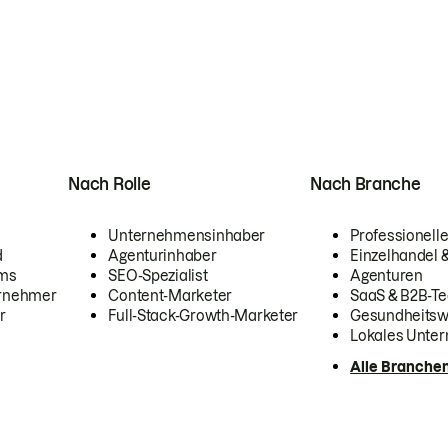
Nach Rolle
Nach Branche
Unternehmensinhaber
Professionelle
d
Agenturinhaber
Einzelhandel
ams
SEO-Spezialist
Agenturen
ernehmer
Content-Marketer
SaaS & B2B-Te
r
Full-Stack-Growth-Marketer
Gesundheits
Lokales Unte
Alle Branche