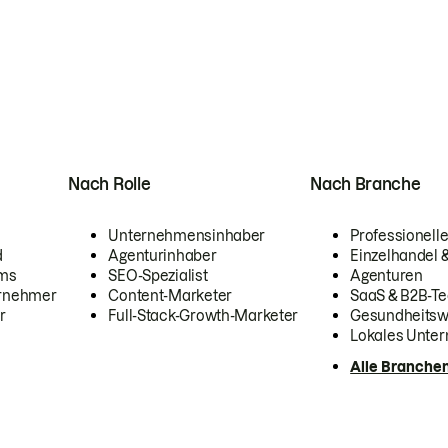
Nach Rolle
Nach Branche
Unternehmensinhaber
Professionelle
d
Agenturinhaber
Einzelhandel
ams
SEO-Spezialist
Agenturen
ernehmer
Content-Marketer
SaaS & B2B-Te
r
Full-Stack-Growth-Marketer
Gesundheits
Lokales Unte
Alle Branche