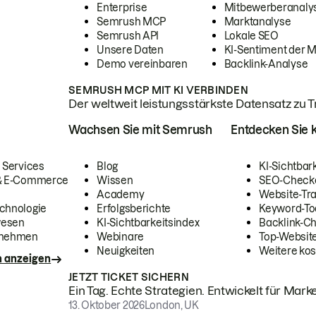
Enterprise
Mitbewerberanaly
Semrush MCP
Marktanalyse
Semrush API
Lokale SEO
Unsere Daten
KI-Sentiment der 
Demo vereinbaren
Backlink-Analyse
SEMRUSH MCP MIT KI VERBINDEN
Der weltweit leistungsstärkste Datensatz zu Tra
Wachsen Sie mit Semrush
Entdecken Sie k
 Services
Blog
KI-Sichtbar
 & E-Commerce
Wissen
SEO-Check
Academy
Website-Tra
chnologie
Erfolgsberichte
Keyword-To
wesen
KI-Sichtbarkeitsindex
Backlink-C
rnehmen
Webinare
Top-Website
Neuigkeiten
Weitere kos
n anzeigen
JETZT TICKET SICHERN
Ein Tag. Echte Strategien. Entwickelt für Marke
13. Oktober 2026
London, UK