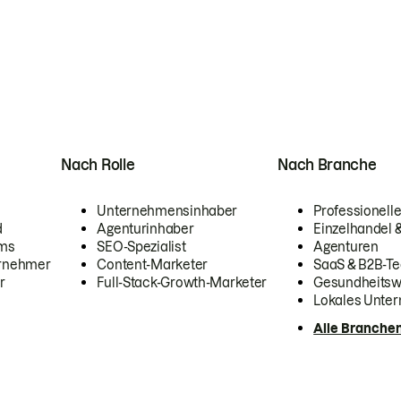
Nach Rolle
Nach Branche
Unternehmensinhaber
Professionelle
d
Agenturinhaber
Einzelhandel
ams
SEO-Spezialist
Agenturen
ernehmer
Content-Marketer
SaaS & B2B-Te
r
Full-Stack-Growth-Marketer
Gesundheits
Lokales Unte
Alle Branche