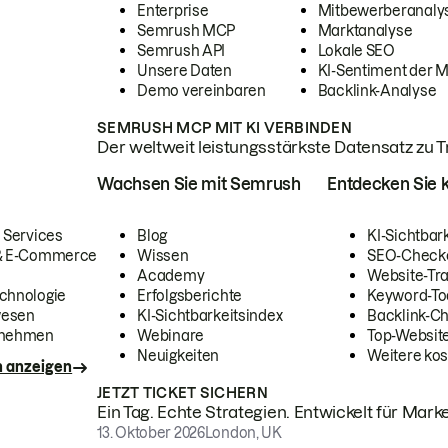
Enterprise
Mitbewerberanaly
Semrush MCP
Marktanalyse
Semrush API
Lokale SEO
Unsere Daten
KI-Sentiment der 
Demo vereinbaren
Backlink-Analyse
SEMRUSH MCP MIT KI VERBINDEN
Der weltweit leistungsstärkste Datensatz zu Tra
Wachsen Sie mit Semrush
Entdecken Sie k
 Services
Blog
KI-Sichtbar
 & E-Commerce
Wissen
SEO-Check
Academy
Website-Tra
chnologie
Erfolgsberichte
Keyword-To
wesen
KI-Sichtbarkeitsindex
Backlink-C
rnehmen
Webinare
Top-Website
Neuigkeiten
Weitere kos
n anzeigen
JETZT TICKET SICHERN
Ein Tag. Echte Strategien. Entwickelt für Marke
13. Oktober 2026
London, UK