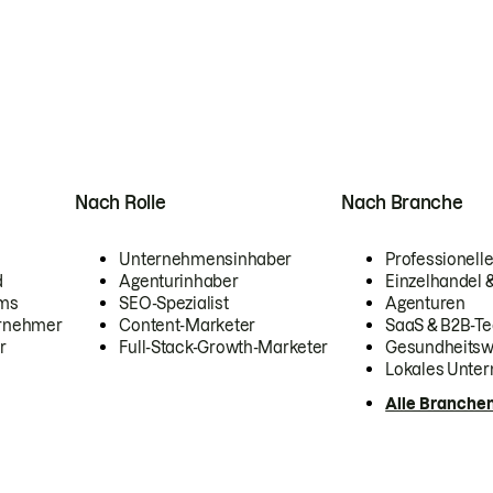
Nach Rolle
Nach Branche
Unternehmensinhaber
Professionelle
d
Agenturinhaber
Einzelhandel
ams
SEO-Spezialist
Agenturen
ernehmer
Content-Marketer
SaaS & B2B-Te
r
Full-Stack-Growth-Marketer
Gesundheits
Lokales Unte
Alle Branche