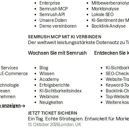
Enterprise
Mitbewerberanaly
Semrush MCP
Marktanalyse
Semrush API
Lokale SEO
Unsere Daten
KI-Sentiment der 
Demo vereinbaren
Backlink-Analyse
SEMRUSH MCP MIT KI VERBINDEN
Der weltweit leistungsstärkste Datensatz zu Tra
Wachsen Sie mit Semrush
Entdecken Sie k
 Services
Blog
KI-Sichtbar
 & E-Commerce
Wissen
SEO-Check
Academy
Website-Tra
chnologie
Erfolgsberichte
Keyword-To
wesen
KI-Sichtbarkeitsindex
Backlink-C
rnehmen
Webinare
Top-Website
Neuigkeiten
Weitere kos
n anzeigen
JETZT TICKET SICHERN
Ein Tag. Echte Strategien. Entwickelt für Marke
13. Oktober 2026
London, UK