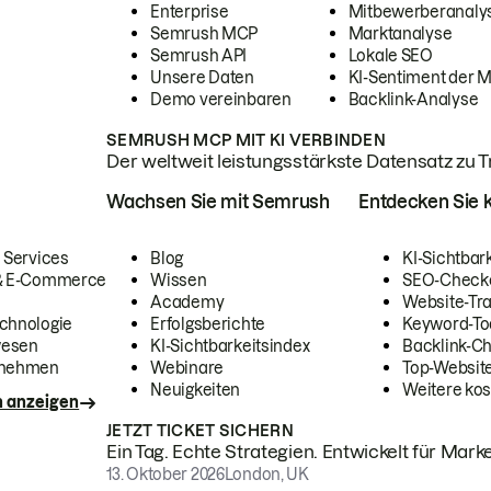
Enterprise
Mitbewerberanaly
Semrush MCP
Marktanalyse
Semrush API
Lokale SEO
Unsere Daten
KI-Sentiment der 
Demo vereinbaren
Backlink-Analyse
SEMRUSH MCP MIT KI VERBINDEN
Der weltweit leistungsstärkste Datensatz zu Tra
Wachsen Sie mit Semrush
Entdecken Sie k
 Services
Blog
KI-Sichtbar
 & E-Commerce
Wissen
SEO-Check
Academy
Website-Tra
chnologie
Erfolgsberichte
Keyword-To
wesen
KI-Sichtbarkeitsindex
Backlink-C
rnehmen
Webinare
Top-Website
Neuigkeiten
Weitere kos
n anzeigen
JETZT TICKET SICHERN
Ein Tag. Echte Strategien. Entwickelt für Marke
13. Oktober 2026
London, UK