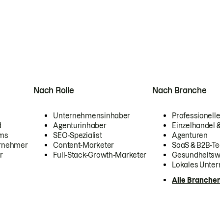
Nach Rolle
Nach Branche
Unternehmensinhaber
Professionelle
d
Agenturinhaber
Einzelhandel
ams
SEO-Spezialist
Agenturen
ernehmer
Content-Marketer
SaaS & B2B-Te
r
Full-Stack-Growth-Marketer
Gesundheits
Lokales Unte
Alle Branche