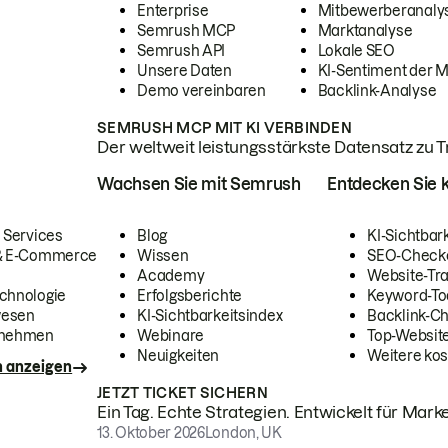
Enterprise
Mitbewerberanaly
Semrush MCP
Marktanalyse
Semrush API
Lokale SEO
Unsere Daten
KI-Sentiment der 
Demo vereinbaren
Backlink-Analyse
SEMRUSH MCP MIT KI VERBINDEN
Der weltweit leistungsstärkste Datensatz zu Tra
Wachsen Sie mit Semrush
Entdecken Sie k
 Services
Blog
KI-Sichtbar
 & E-Commerce
Wissen
SEO-Check
Academy
Website-Tra
chnologie
Erfolgsberichte
Keyword-To
wesen
KI-Sichtbarkeitsindex
Backlink-C
rnehmen
Webinare
Top-Website
Neuigkeiten
Weitere kos
n anzeigen
JETZT TICKET SICHERN
Ein Tag. Echte Strategien. Entwickelt für Marke
13. Oktober 2026
London, UK