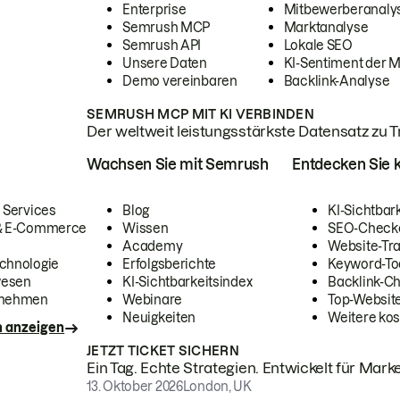
Enterprise
Mitbewerberanaly
Semrush MCP
Marktanalyse
Semrush API
Lokale SEO
Unsere Daten
KI-Sentiment der 
Demo vereinbaren
Backlink-Analyse
SEMRUSH MCP MIT KI VERBINDEN
Der weltweit leistungsstärkste Datensatz zu Tra
Wachsen Sie mit Semrush
Entdecken Sie k
 Services
Blog
KI-Sichtbar
 & E-Commerce
Wissen
SEO-Check
Academy
Website-Tra
chnologie
Erfolgsberichte
Keyword-To
wesen
KI-Sichtbarkeitsindex
Backlink-C
rnehmen
Webinare
Top-Website
Neuigkeiten
Weitere kos
n anzeigen
JETZT TICKET SICHERN
Ein Tag. Echte Strategien. Entwickelt für Marke
13. Oktober 2026
London, UK