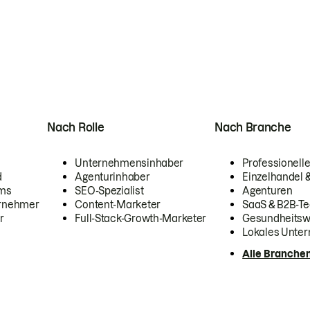
Nach Rolle
Nach Branche
Unternehmensinhaber
Professionelle
d
Agenturinhaber
Einzelhandel
ams
SEO-Spezialist
Agenturen
ernehmer
Content-Marketer
SaaS & B2B-Te
r
Full-Stack-Growth-Marketer
Gesundheits
Lokales Unte
Alle Branche