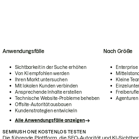
Anwendungsfälle
Nach Größe
Sichtbarkeit in der Suche erhöhen
Enterprise
Von KI empfohlen werden
Mittelstan
Ihren Markt untersuchen
Kleine Te
Mit lokalen Kunden verbinden
Einzelunt
Ansprechende Inhalte erstellen
Freiberufle
Technische Website-Probleme beheben
Agenturen
Offsite-Autorität ausbauen
Kundenstrategien entwickeln
Alle Anwendungsfälle anzeigen
SEMRUSH ONE KOSTENLOS TESTEN
Die führende Plattform, die SEO-Autorität und KI-Sichtbark