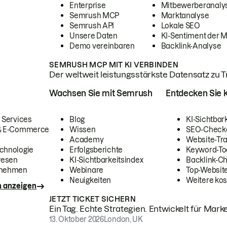
Enterprise
Mitbewerberanaly
Semrush MCP
Marktanalyse
Semrush API
Lokale SEO
Unsere Daten
KI-Sentiment der 
Demo vereinbaren
Backlink-Analyse
SEMRUSH MCP MIT KI VERBINDEN
Der weltweit leistungsstärkste Datensatz zu Tra
Wachsen Sie mit Semrush
Entdecken Sie k
 Services
Blog
KI-Sichtbar
 & E-Commerce
Wissen
SEO-Check
Academy
Website-Tra
chnologie
Erfolgsberichte
Keyword-To
wesen
KI-Sichtbarkeitsindex
Backlink-C
rnehmen
Webinare
Top-Website
Neuigkeiten
Weitere kos
n anzeigen
JETZT TICKET SICHERN
Ein Tag. Echte Strategien. Entwickelt für Marke
13. Oktober 2026
London, UK