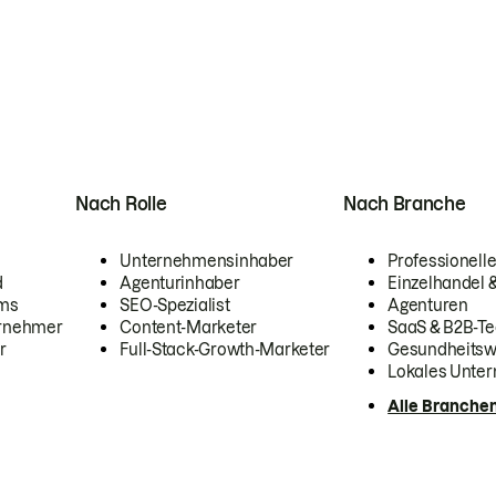
Nach Rolle
Nach Branche
Unternehmensinhaber
Professionelle
d
Agenturinhaber
Einzelhandel
ams
SEO-Spezialist
Agenturen
ernehmer
Content-Marketer
SaaS & B2B-Te
r
Full-Stack-Growth-Marketer
Gesundheits
Lokales Unte
Alle Branche