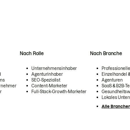
Nach Rolle
Nach Branche
Unternehmensinhaber
Professionelle
d
Agenturinhaber
Einzelhandel
ams
SEO-Spezialist
Agenturen
ernehmer
Content-Marketer
SaaS & B2B-Te
r
Full-Stack-Growth-Marketer
Gesundheits
Lokales Unte
Alle Branche