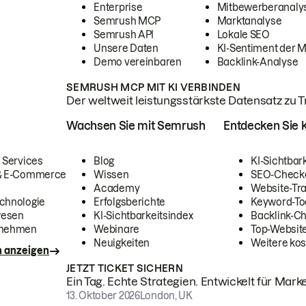
Enterprise
Mitbewerberanaly
Semrush MCP
Marktanalyse
Semrush API
Lokale SEO
Unsere Daten
KI-Sentiment der 
Demo vereinbaren
Backlink-Analyse
SEMRUSH MCP MIT KI VERBINDEN
Der weltweit leistungsstärkste Datensatz zu Tra
Wachsen Sie mit Semrush
Entdecken Sie k
 Services
Blog
KI-Sichtbar
 & E-Commerce
Wissen
SEO-Check
Academy
Website-Tra
chnologie
Erfolgsberichte
Keyword-To
wesen
KI-Sichtbarkeitsindex
Backlink-C
rnehmen
Webinare
Top-Website
Neuigkeiten
Weitere kos
n anzeigen
JETZT TICKET SICHERN
Ein Tag. Echte Strategien. Entwickelt für Marke
13. Oktober 2026
London, UK