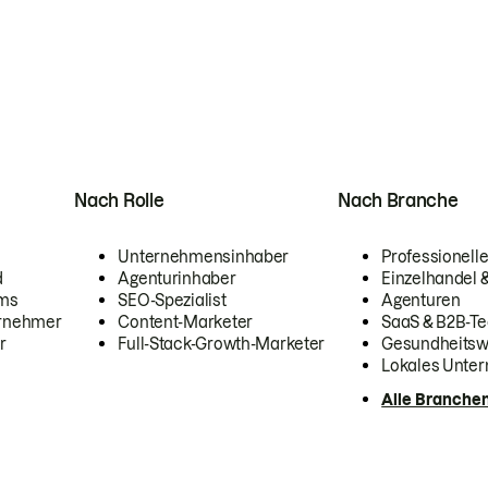
Nach Rolle
Nach Branche
Unternehmensinhaber
Professionelle
d
Agenturinhaber
Einzelhandel
ams
SEO-Spezialist
Agenturen
ernehmer
Content-Marketer
SaaS & B2B-Te
r
Full-Stack-Growth-Marketer
Gesundheits
Lokales Unte
Alle Branche