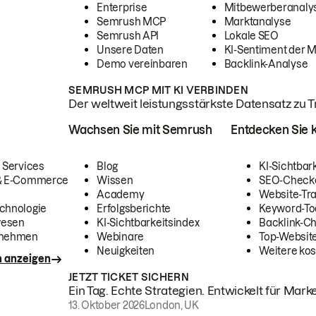
Enterprise
Mitbewerberanaly
Semrush MCP
Marktanalyse
Semrush API
Lokale SEO
Unsere Daten
KI-Sentiment der 
Demo vereinbaren
Backlink-Analyse
SEMRUSH MCP MIT KI VERBINDEN
Der weltweit leistungsstärkste Datensatz zu Tra
Wachsen Sie mit Semrush
Entdecken Sie k
 Services
Blog
KI-Sichtbar
 & E-Commerce
Wissen
SEO-Check
Academy
Website-Tra
chnologie
Erfolgsberichte
Keyword-To
wesen
KI-Sichtbarkeitsindex
Backlink-C
rnehmen
Webinare
Top-Website
Neuigkeiten
Weitere kos
n anzeigen
JETZT TICKET SICHERN
Ein Tag. Echte Strategien. Entwickelt für Marke
13. Oktober 2026
London, UK